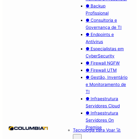
● Backup
Profissional
● Consultoria e
Governança de TI
● Endpoints e
Antívirus
● Especialistas em
CyberSecurity
● Firewall NGFW
● Firewall UTM
● Gestão, Inventário
e Monitoramento de
TI
● Infraestrutura
Servidores Cloud
● Infraestrutura
Servidores On
Premise
Tecnologia para Voar 🚀