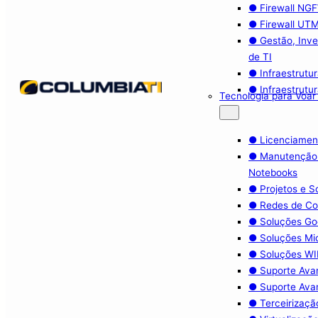
● Firewall NG
● Firewall UT
● Gestão, Inve
de TI
● Infraestrutu
● Infraestrutu
Tecnologia para Voar
● Licenciamen
● Manutenção
Notebooks
● Projetos e 
● Redes de C
● Soluções Go
● Soluções Mi
● Soluções WIF
● Suporte Ava
● Suporte Ava
● Terceirizaçã