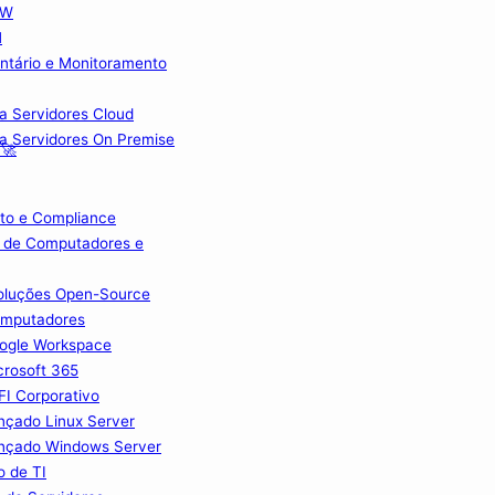
FW
M
ntário e Monitoramento
ra Servidores Cloud
ra Servidores On Premise
 🚀
to e Compliance
 de Computadores e
Soluções Open-Source
omputadores
ogle Workspace
crosoft 365
I Corporativo
nçado Linux Server
nçado Windows Server
o de TI