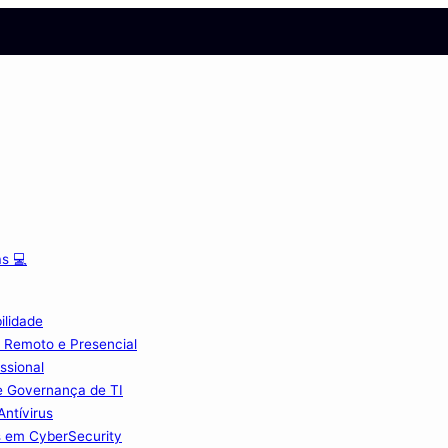
s 💻
ilidade
 Remoto e Presencial
ssional
e Governança de TI
Antívirus
s em CyberSecurity