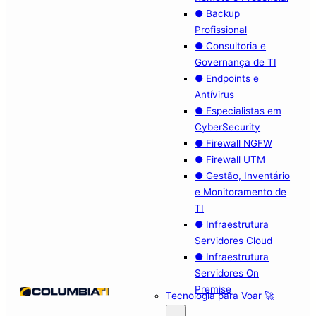
● Backup
Profissional
● Consultoria e
Governança de TI
● Endpoints e
Antívirus
● Especialistas em
CyberSecurity
● Firewall NGFW
● Firewall UTM
● Gestão, Inventário
e Monitoramento de
TI
● Infraestrutura
Servidores Cloud
● Infraestrutura
Servidores On
Premise
Tecnologia para Voar 🚀