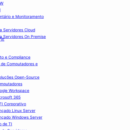
FW
M
ntário e Monitoramento
ra Servidores Cloud
ra Servidores On Premise
 🚀
to e Compliance
 de Computadores e
Soluções Open-Source
omputadores
ogle Workspace
crosoft 365
I Corporativo
nçado Linux Server
nçado Windows Server
o de TI