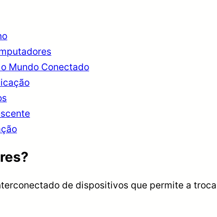
no
omputadores
r o Mundo Conectado
nicação
os
escente
ação
res?
erconectado de dispositivos que permite a troca