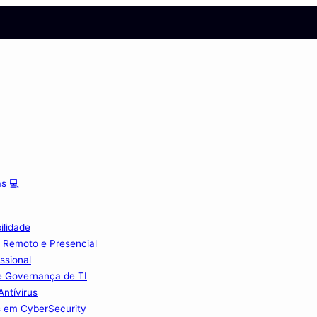
s 💻
ilidade
 Remoto e Presencial
ssional
e Governança de TI
Antívirus
s em CyberSecurity