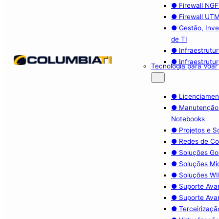
● Firewall NG
● Firewall UT
● Gestão, Inve
de TI
● Infraestrutu
● Infraestrutu
Tecnologia para Voar
● Licenciamen
● Manutenção
Notebooks
● Projetos e 
● Redes de C
● Soluções Go
● Soluções Mi
● Soluções WIF
● Suporte Ava
● Suporte Ava
● Terceirizaçã