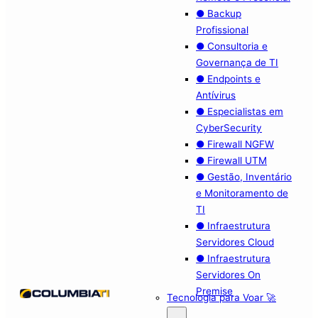
● Backup
Profissional
● Consultoria e
Governança de TI
● Endpoints e
Antívirus
● Especialistas em
CyberSecurity
● Firewall NGFW
● Firewall UTM
● Gestão, Inventário
e Monitoramento de
TI
● Infraestrutura
Servidores Cloud
● Infraestrutura
Servidores On
Premise
Tecnologia para Voar 🚀