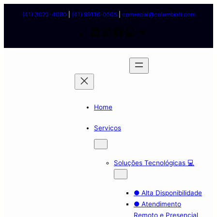
Pular
(41) 3022-4080
|
(41) 99116-0505
|
comercial@columbiati.com
para
L
I
F
W
T
o
i
n
a
h
e
conteúdo
n
s
c
a
l
k
t
e
t
e
e
a
b
s
g
Home
d
g
o
a
r
i
r
o
p
a
Serviços
n
a
k
p
m
m
Soluções Tecnológicas 💻
● Alta Disponibilidade
● Atendimento
Remoto e Presencial