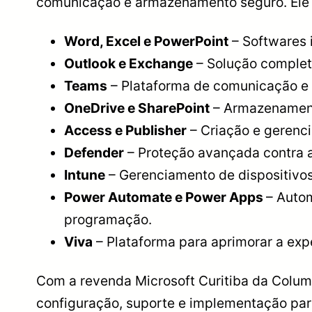
comunicação e armazenamento seguro. Ele i
Word, Excel e PowerPoint
– Softwares 
Outlook e Exchange
– Solução completa
Teams
– Plataforma de comunicação e 
OneDrive e SharePoint
– Armazenament
Access e Publisher
– Criação e gerenci
Defender
– Proteção avançada contra 
Intune
– Gerenciamento de dispositivo
Power Automate e Power Apps
– Auto
programação.
Viva
– Plataforma para aprimorar a ex
Com a revenda Microsoft Curitiba da Columb
configuração, suporte e implementação para