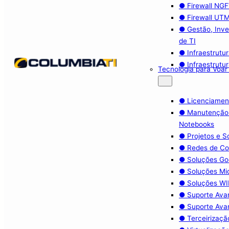
● Firewall NG
● Firewall UT
● Gestão, Inve
de TI
● Infraestrutu
● Infraestrutu
Tecnologia para Voar
● Licenciamen
● Manutenção
Notebooks
● Projetos e 
● Redes de C
● Soluções Go
● Soluções Mi
● Soluções WIF
● Suporte Ava
● Suporte Ava
● Terceirizaçã