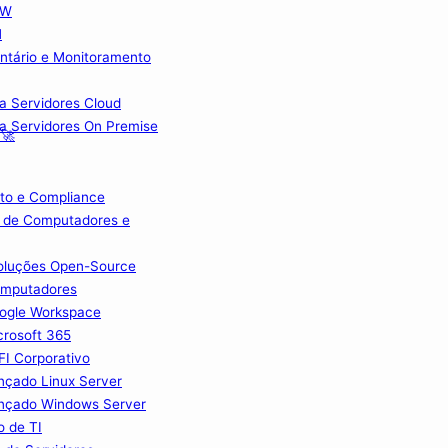
FW
M
ntário e Monitoramento
ra Servidores Cloud
ra Servidores On Premise
 🚀
to e Compliance
 de Computadores e
Soluções Open-Source
omputadores
ogle Workspace
crosoft 365
I Corporativo
nçado Linux Server
nçado Windows Server
o de TI