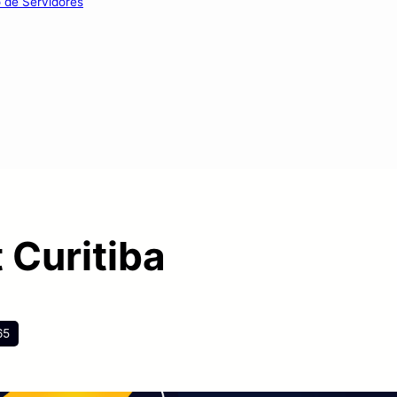
o de Servidores
 Curitiba
65