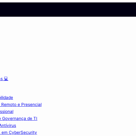
s 💻
ilidade
 Remoto e Presencial
ssional
e Governança de TI
Antívirus
s em CyberSecurity