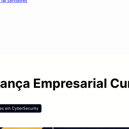
o de Servidores
ança Empresarial Cur
tas em CyberSecurity