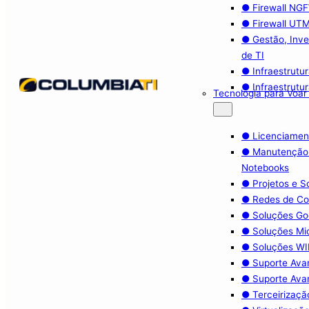
● Firewall NG
● Firewall UT
● Gestão, Inve
de TI
● Infraestrutu
● Infraestrutu
Tecnologia para Voar
● Licenciamen
● Manutenção
Notebooks
● Projetos e 
● Redes de C
● Soluções Go
● Soluções Mi
● Soluções WIF
● Suporte Ava
● Suporte Ava
● Terceirizaçã