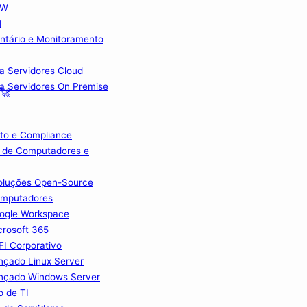
FW
M
ntário e Monitoramento
ra Servidores Cloud
ra Servidores On Premise
 🚀
to e Compliance
 de Computadores e
Soluções Open-Source
omputadores
ogle Workspace
crosoft 365
I Corporativo
nçado Linux Server
nçado Windows Server
o de TI