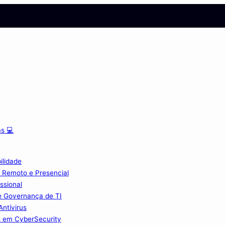
s 💻
ilidade
 Remoto e Presencial
ssional
e Governança de TI
Antívirus
s em CyberSecurity