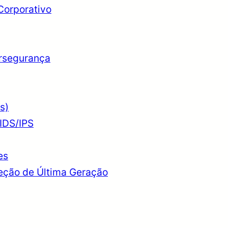
Corporativo
ersegurança
s)
IDS/IPS
es
teção de Última Geração