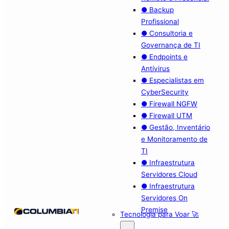
● Backup
Profissional
● Consultoria e
Governança de TI
● Endpoints e
Antívirus
● Especialistas em
CyberSecurity
● Firewall NGFW
● Firewall UTM
● Gestão, Inventário
e Monitoramento de
TI
● Infraestrutura
Servidores Cloud
● Infraestrutura
Servidores On
Premise
Tecnologia para Voar 🚀