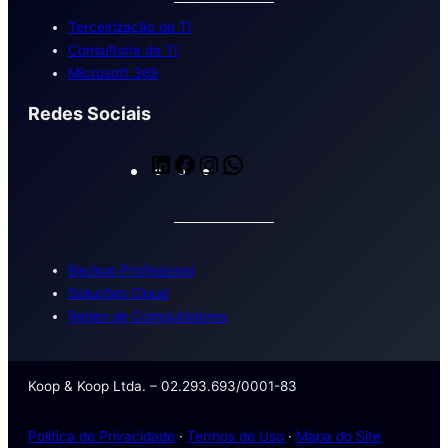
Terceirização de TI
Consultoria de TI
Microsoft 365
Redes Sociais
L
F
I
W
i
a
n
h
n
c
s
a
k
e
t
t
Backup Profissional
e
b
a
s
Soluções Cloud
d
o
g
A
Redes de Computadores
I
o
r
p
n
k
a
p
Koop & Koop Ltda. – 02.293.693/0001-83
m
Política de Privacidade
·
Termos de Uso
·
Mapa do Site