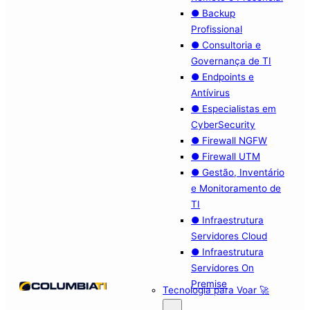
● Backup
Profissional
● Consultoria e
Governança de TI
● Endpoints e
Antívirus
● Especialistas em
CyberSecurity
● Firewall NGFW
● Firewall UTM
● Gestão, Inventário
e Monitoramento de
TI
● Infraestrutura
Servidores Cloud
● Infraestrutura
Servidores On
Premise
Tecnologia para Voar 🚀