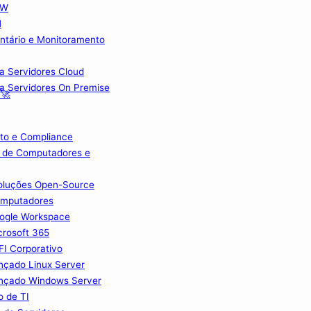
FW
M
ntário e Monitoramento
ra Servidores Cloud
ra Servidores On Premise
 🚀
to e Compliance
 de Computadores e
Soluções Open-Source
omputadores
ogle Workspace
crosoft 365
I Corporativo
nçado Linux Server
nçado Windows Server
o de TI