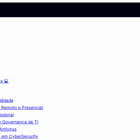
s 💻
ilidade
 Remoto e Presencial
ssional
e Governança de TI
Antívirus
s em CyberSecurity