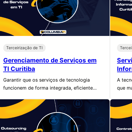
Terceirização de TI
Tercei
Gerenciamento de Serviços em
Serv
TI Curitiba
Info
Garantir que os serviços de tecnologia
A tecn
funcionem de forma integrada, eficiente…
que m