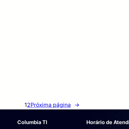
1
2
Próxima página
→
Columbia TI
Horário de Aten