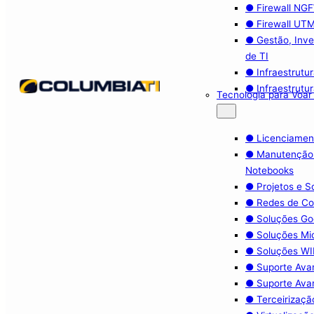
● Firewall NG
● Firewall UT
● Gestão, Inve
de TI
● Infraestrutu
● Infraestrutu
Tecnologia para Voar
● Licenciamen
● Manutenção
Notebooks
● Projetos e 
● Redes de C
● Soluções Go
● Soluções Mi
● Soluções WIF
● Suporte Ava
● Suporte Ava
● Terceirizaçã