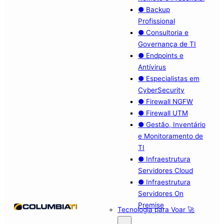
● Backup
Profissional
● Consultoria e
Governança de TI
● Endpoints e
Antívirus
● Especialistas em
CyberSecurity
● Firewall NGFW
● Firewall UTM
● Gestão, Inventário
e Monitoramento de
TI
● Infraestrutura
Servidores Cloud
● Infraestrutura
Servidores On
Premise
Tecnologia para Voar 🚀